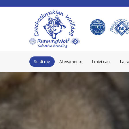
Su di me
Allevamento
I miei cani
La r