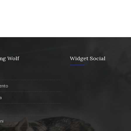
ng Wolf
Widget Social
ento
a
ni