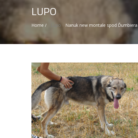
LUPO
Home /
Lupo
Nanuk new montale spod Ďumbiera