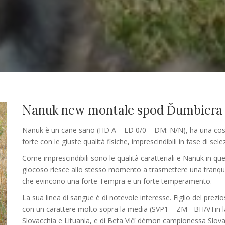
Nanuk new montale spod Ďumbiera
Nanuk è un cane sano (HD A – ED 0/0 – DM: N/N), ha una cost
forte con le giuste qualità fisiche, imprescindibili in fase di sele
Come imprescindibili sono le qualità caratteriali e Nanuk in q
giocoso riesce allo stesso momento a trasmettere una tranquilli
che evincono una forte Tempra e un forte temperamento.
La sua linea di sangue è di notevole interesse. Figlio del pre
con un carattere molto sopra la media (SVP1 – ZM - BH/VTin l
Slovacchia e Lituania, e di Beta Vlčí démon campionessa Slova