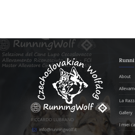
Runni
About
Allevam
La Razz
Gallery
RICCARDO LUBRANO
I miei ca
info@runningwolf.it