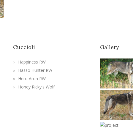
Cuccioli
Gallery
Happiness RW
View more
Hasso Hunter RW
Hero Aron RW
Honey Ricky's Wolf
View more
View more