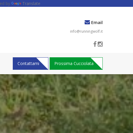
ed by
Translate
Email
info@runningwolf.it
Contattami
Prossima Cucciolata