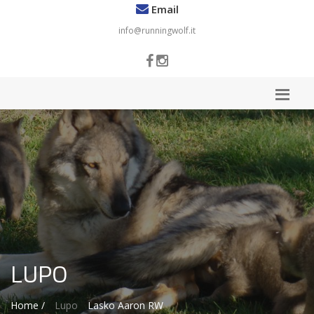
Email
info@runningwolf.it
LUPO
Home /
Lupo
Lasko Aaron RW