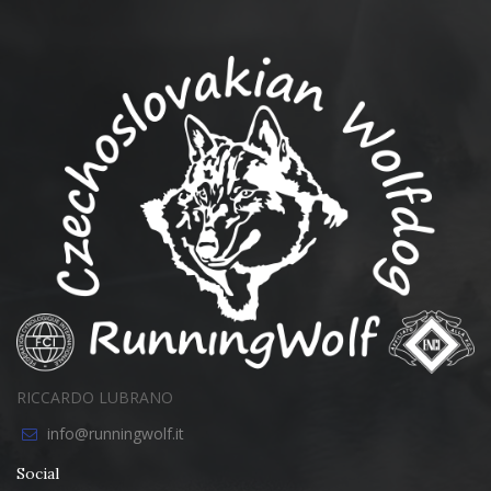
RICCARDO LUBRANO
info@runningwolf.it
Social