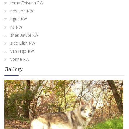
Imma Zhivena RW
Ines Zoe RW
Ingrid RW
Iris RW
Ishan Anubi RW
Iside Lilith RW
Ivan Iago RW
Ivonne RW
Gallery
View more