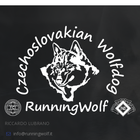
RICCARDO LUBRANO
info@runningwolf.it