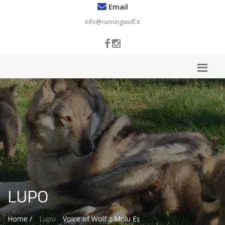
Email
info@runningwolf.it
LUPO
Home /
Lupo
Voice of Wolf z Molu Es