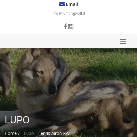
Email
info@runningwolf.it
LUPO
Home /
Lupo
Fenris Airon RW